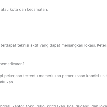
 atau kota dan kecamatan.
terdapat teknisi aktif yang dapat menjangkau lokasi. Keter
 pemeriksaan?
api pekerjaan tertentu memerlukan pemeriksaan kondisi un
lakukan.
ggal, kantor, toko, ruko, kontrakan, kos, gudang, dan loka