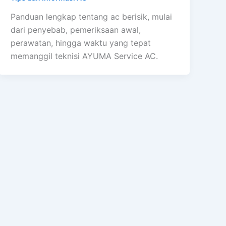
Panduan lengkap tentang ac berisik, mulai
dari penyebab, pemeriksaan awal,
perawatan, hingga waktu yang tepat
memanggil teknisi AYUMA Service AC.