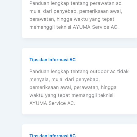
Panduan lengkap tentang perawatan ac,
mulai dari penyebab, pemeriksaan awal,
perawatan, hingga waktu yang tepat
memanggil teknisi AYUMA Service AC.
Tips dan Informasi AC
Panduan lengkap tentang outdoor ac tidak
menyala, mulai dari penyebab,
pemeriksaan awal, perawatan, hingga
waktu yang tepat memanggil teknisi
AYUMA Service AC.
Tips dan Informasi AC