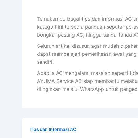
Lewati
ke
Temukan berbagai tips dan informasi AC un
konten
kategori ini tersedia panduan seputar per
bongkar pasang AC, hingga tanda-tanda AC 
Seluruh artikel disusun agar mudah dipaham
dapat mempelajari pemeriksaan awal yang 
sendiri.
Apabila AC mengalami masalah seperti tidak
AYUMA Service AC siap membantu melakukan 
diinginkan melalui WhatsApp untuk pengece
Tips dan Informasi AC