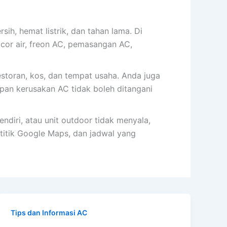
h, hemat listrik, dan tahan lama. Di
ocor air, freon AC, pemasangan AC,
estoran, kos, dan tempat usaha. Anda juga
pan kerusakan AC tidak boleh ditangani
ndiri, atau unit outdoor tidak menyala,
titik Google Maps, dan jadwal yang
Tips dan Informasi AC